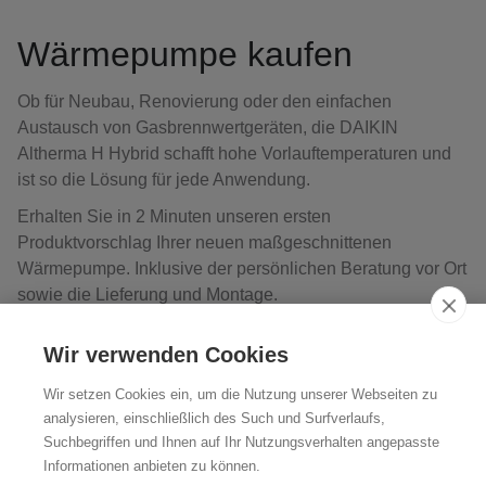
Wärmepumpe kaufen
Ob für Neubau, Renovierung oder den einfachen
Austausch von Gasbrennwertgeräten, die DAIKIN
Altherma H Hybrid schafft hohe Vorlauftemperaturen und
ist so die Lösung für jede Anwendung.
Erhalten Sie in 2 Minuten unseren ersten
Produktvorschlag Ihrer neuen maßgeschnittenen
Wärmepumpe. Inklusive der persönlichen Beratung vor Ort
sowie die Lieferung und Montage.
Wir verwenden Cookies
Informationen
Wir setzen Cookies ein, um die Nutzung unserer Webseiten zu
analysieren, einschließlich des Such und Surfverlaufs,
Suchbegriffen und Ihnen auf Ihr Nutzungsverhalten angepasste
Informationen anbieten zu können.